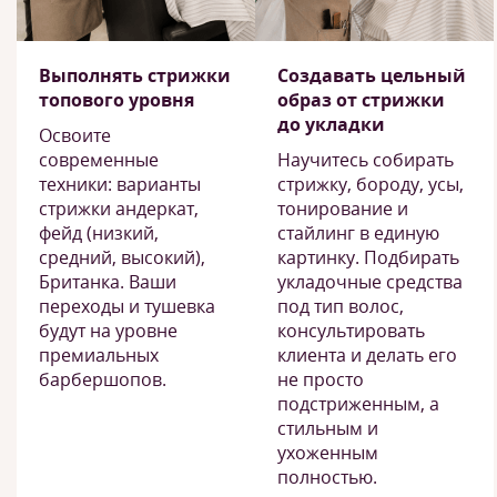
Выполнять стрижки
Создавать цельный
топового уровня
образ от стрижки
до укладки
Освоите
современные
Научитесь собирать
техники: варианты
стрижку, бороду, усы,
стрижки андеркат,
тонирование и
фейд (низкий,
стайлинг в единую
средний, высокий),
картинку. Подбирать
Британка. Ваши
укладочные средства
переходы и тушевка
под тип волос,
будут на уровне
консультировать
премиальных
клиента и делать его
барбершопов.
не просто
подстриженным, а
стильным и
ухоженным
полностью.