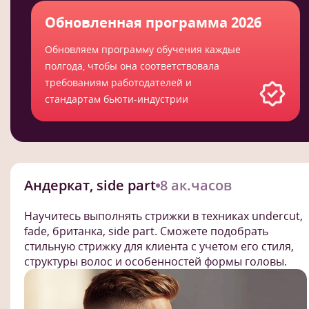
Обновленная программа 2026
Обновляем программу обучения каждые
полгода, чтобы она соответствовала
требованиям работодателей и
стандартам бьюти-индустрии
Андеркат, side part
8 ак.часов
Научитесь выполнять стрижки в техниках undercut,
fade, британка, side part. Сможете подобрать
стильную стрижку для клиента с учетом его стиля,
структуры волос и особенностей формы головы.