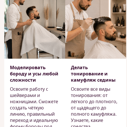
Моделировать
Делать
бороду и усы любой
тонирование и
сложности
камуфляж седины
Освоите работу с
Освоите все виды
шейверами и
тонирования: от
ножницами. Сможете
лёгкого до плотного,
создать чёткую
от щадящего до
линию, правильный
полного камуфляжа.
переход и идеальную
Узнаете, какие
форму бороды под
средства