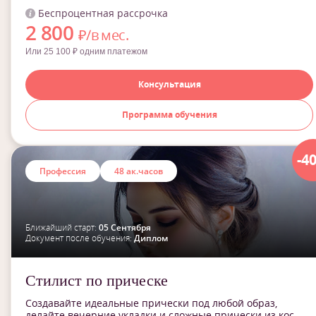
Беспроцентная рассрочка
2 800
₽/в мес.
Или 25 100 ₽ одним платежом
Консультация
Программа обучения
-4
Профессия
48 ак.часов
Ближайший старт:
05 Сентября
Документ после обучения:
Диплом
Стилист по прическе
Создавайте идеальные прически под любой образ,
делайте вечерние укладки и сложные прически из кос.