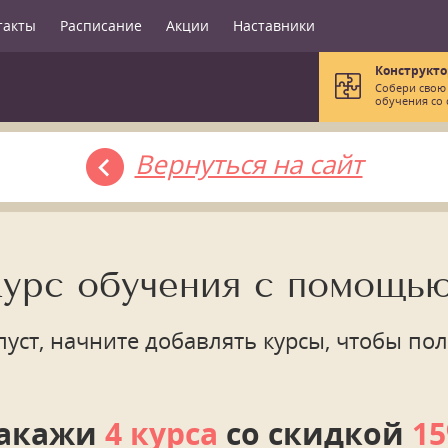
такты
Расписание
Акции
Наставники
Конструкто
Собери свою
обучения со 
Вернуться на сайт
курс обучения с помощью
пуст, начните добавлять курсы, чтобы пол
акажи
4 курса
со скидкой
1