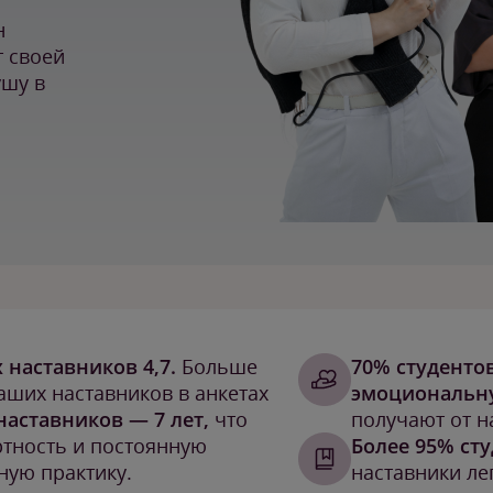
н
т своей
ушу в
 наставников 4,7.
Больше
70% студенто
аших наставников в анкетах
эмоциональн
наставников — 7 лет,
что
получают от н
ртность и постоянную
Более 95% ст
ную практику.
наставники л