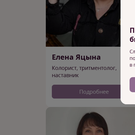
П
б
Сл
Елена Яцына
по
в 
Колорист, тритментолог,
наставник
Подробнее