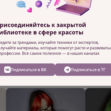
рисоединяйтесь к закрытой
иблиотеке в сфере красоты
едите за трендами, изучайте техники от экспертов,
Татьяна Попова
Глеб В
лучайте материалы, которые помогут расти и развивать
профессии. Всё самое полезное — в наших каналах
Массажист, наставник
Барбер, 
Подписаться в ВК
Подписаться в ТГ
Подробнее