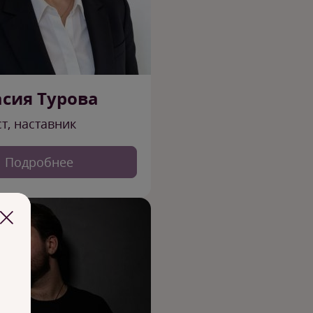
асия Турова
т, наставник
Подробнее