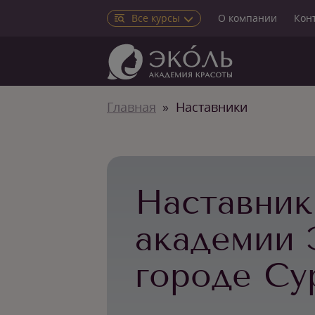
Все курсы
О компании
Кон
Главная
Наставники
Наставник
академии 
городе Су