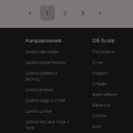
<
1
2
3
>
Направления
Об Ecole
Школа маникюра
Расписание
Школа косметологии
О нас
Школа бровей и
Модели
ресниц
Отзывы
Школа визажа
Франчайзинг
Школа моды и стиля
Вакансии
Школа шитья
Оплата
Школа массажа лица и
Блог
тела