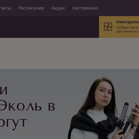
такты
Расписание
Акции
Наставники
Конструкто
Собери свою
обучения со 
и
Эколь в
ргут