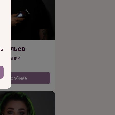
асильев
ся
наставник
Подробнее