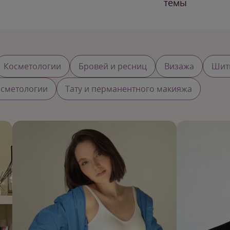
темы
Косметологии
Бровей и ресниц
Визажа
Шит
осметологии
Тату и перманентного макияжа