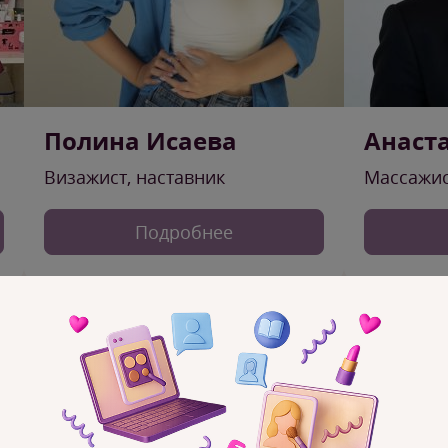
Полина Исаева
Анаст
Визажист, наставник
Массажис
Подробнее