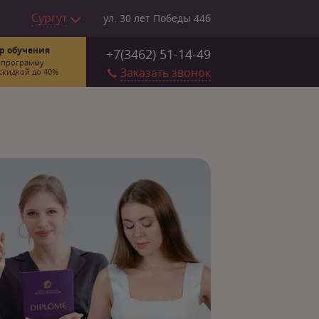
Сургут
ул. 30 лет Победы 44б
р обучения
+7(3462) 51-14-49
 программу
Заказать звонок
скидкой до 40%