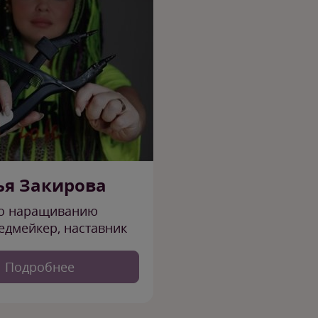
ья Закирова
по наращиванию
редмейкер, наставник
Подробнее