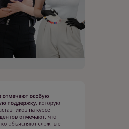
в отмечают особую
ую поддержку,
которую
аставников на курсе
удентов отмечают,
что
егко объясняют сложные