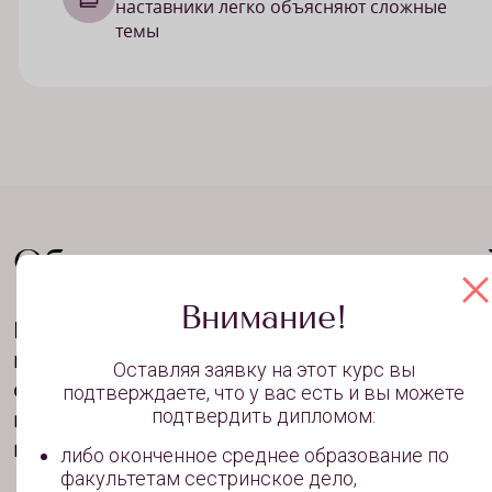
наставники легко объясняют сложные
темы
Обучение для разных целе
Внимание!
В зависимости от ваших целей вы можете
подобрать для себя оптимальный курс
Оставляя заявку на этот курс вы
обучения. Если вы хотите получить
подтверждаете, что у вас есть и вы можете
подтвердить дипломом:
максимальное количество знаний, практики
портфолио - выбирайте обучение профессии
либо оконченное среднее образование по
факультетам сестринское дело,