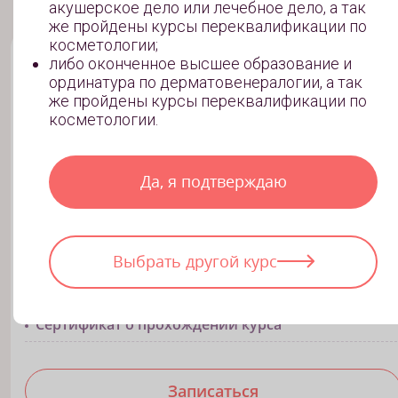
акушерское дело или лечебное дело, а так
же пройдены курсы переквалификации по
косметологии;
Курсы контурной пластики
либо оконченное высшее образование и
Базовый
ординатура по дерматовенералогии, а так
Обучение базовым навыкам для быстрого входа в
же пройдены курсы переквалификации по
индустрию красоты. Вы получите практические
косметологии.
знания, необходимые для старта карьеры.
Да, я подтверждаю
1-2 дня обучения
3 урока
Выбрать другой курс
4 отработки на практике
16 ак. часов длительность обучения
Сертификат о прохождении курса
Записаться