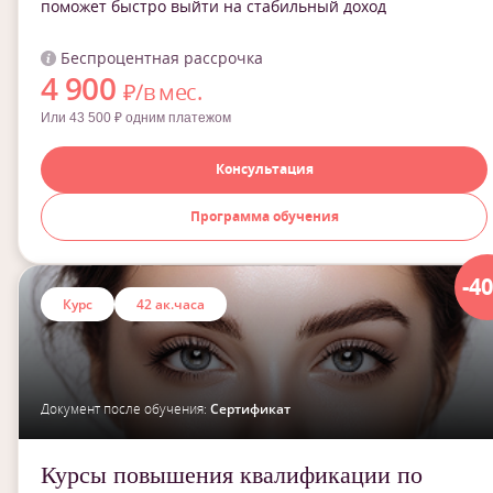
поможет быстро выйти на стабильный доход
Беспроцентная рассрочка
4 900
₽/в мес.
Или 43 500 ₽ одним платежом
Консультация
Программа обучения
-4
Курс
42 ак.часа
Документ после обучения:
Сертификат
Курсы повышения квалификации по