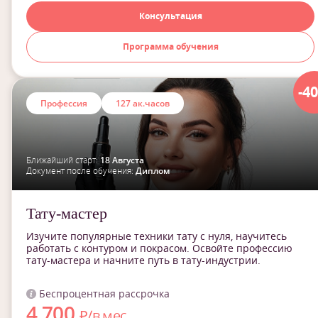
Консультация
Программа обучения
-4
Профессия
127 ак.часов
Ближайший старт:
18 Августа
Документ после обучения:
Диплом
Тату-мастер
Изучите популярные техники тату с нуля, научитесь
работать с контуром и покрасом. Освойте профессию
тату-мастера и начните путь в тату-индустрии.
Беспроцентная рассрочка
4 700
₽/в мес.