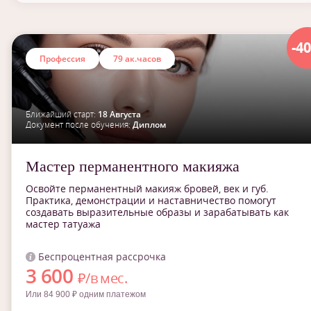
-4
Профессия
79 ак.часов
Ближайший старт:
18 Августа
Документ после обучения:
Диплом
Мастер перманентного макияжа
Освойте перманентный макияж бровей, век и губ.
Практика, демонстрации и наставничество помогут
создавать выразительные образы и зарабатывать как
мастер татуажа
Беспроцентная рассрочка
3 600
₽/в мес.
Или 84 900 ₽ одним платежом