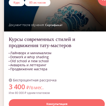
Курс
85 ак.часов
Документ после обучения:
Сертификат
Курсы современных стилей и
продвижения тату-мастеров
Лайнворк и минимализм
Dotwork и whip shading
Old school и new school
Акварель и леттеринг
Продвижение мастера
Беспроцентная рассрочка
3 400
₽/в мес.
Или 80 000 ₽ одним платежом
Консультация