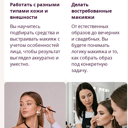
Работать с разными
Делать
типами кожи и
востребованные
внешности
макияжи
Вы научитесь
От естественных
подбирать средства и
образов до вечерних
выстраивать макияж с
и свадебных. Вы
учетом особенностей
будете понимать
лица, чтобы результат
логику макияжа и то,
выглядел аккуратно и
как собрать образ
уместно.
под конкретную
задачу.