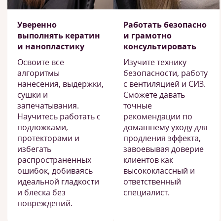
Уверенно
Работать безопасно
выполнять кератин
и грамотно
и нанопластику
консультировать
Освоите все
Изучите технику
алгоритмы
безопасности, работу
нанесения, выдержки,
с вентиляцией и СИЗ.
сушки и
Сможете давать
запечатывания.
точные
Научитесь работать с
рекомендации по
подложками,
домашнему уходу для
протекторами и
продления эффекта,
избегать
завоевывая доверие
распространенных
клиентов как
ошибок, добиваясь
высококлассный и
идеальной гладкости
ответственный
и блеска без
специалист.
повреждений.